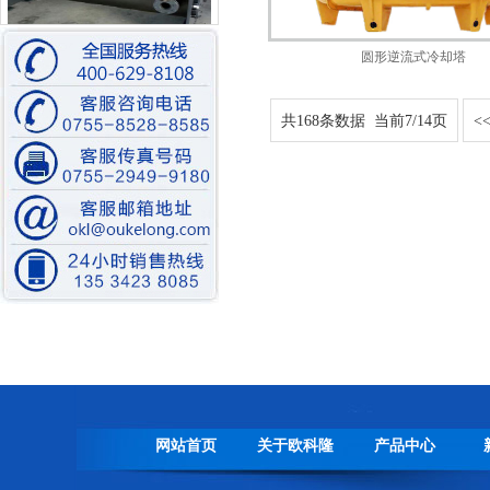
比泽尔水冷螺杆机装配中
圆形逆流式冷却塔
共168条数据 当前7/14页
<
低温水冷螺杆式冷冻机
模温机
网站首页
关于欧科隆
产品中心