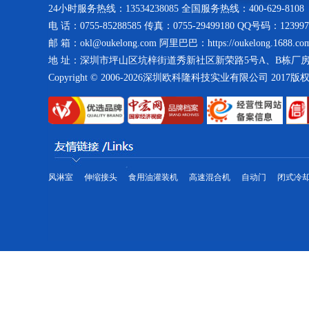
24小时服务热线：13534238085 全国服务热线：400-629-8108
电 话：0755-85288585 传真：0755-29499180 QQ号码：123997
邮 箱：okl@oukelong.com 阿里巴巴：https://oukelong.1688.co
地 址：深圳市坪山区坑梓街道秀新社区新荣路5号A、B栋厂
仓库一角--紫铜管库房
Copyright © 2006-2026深圳欧科隆科技实业有限公司 2017
风淋室
伸缩接头
食用油灌装机
高速混合机
自动门
闭式冷
箱式冷水机生产线
工业冷水机
制冷大市场工业冷水机市场为您提供各种型号的工业冷水机,工业冷水机品
气净化设备和工业冷水机的生产、销售及服务,主要包括工业冷水机、冷水机组、冰水
冷却机组等制冷设备的高薪技术企业,工业冷水机通过与世界知名压缩机生产厂家。
风冷式冷水机冷凝器-全自动精密