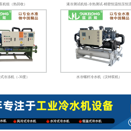
泵机组（热回收）
液冷测试机组-冷热测试-精密恒温恒压恒
式冷冻机（-30度）
水冷螺杆冷水机（汉钟双机）