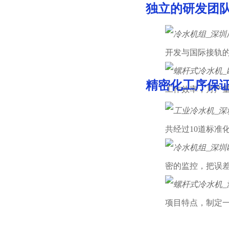
独立的研发团
01
开发与国际接轨
精密化工序保
02
工作效率，月产量
共经过10道标准
密的监控，把误
项目特点，制定