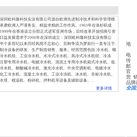
深圳欧科隆科技实业有限公司源自欧洲先进制冷技术和科学管理模
承袭欧洲人严谨务实、精益求精的工作作风。1963年在洛杉矶成
1999年在香港设立分部正式进军亚洲市场，后经改革开放招商引资
日益发展需求于2006年在深圳成立：深圳欧科隆科技实业有限公
半个多世纪以来历经风雨不忘初心、百舸争流为梦前行一直专注于:
地 
新
制冷设备的研发、生产制造销售、服务。经营范围包括:冷水机、螺
电 话：
冷水机组、工业冷水机、水冷式冷水机、风冷式冷水机组、冷冻
传 真
注塑专用冷水机、电镀冷水机、混泥土专用冷水机箱式冷水机、低
邮 箱
冷水机、耐酸碱冷水机、激光冷水机、中央空调柜机、电镀冷水
官 网：
化工冷水机、混凝土冷水机、工业冷冻机、冰水机、非标冷水机、
营 销 
水塔、模温机、粉碎机、拌料机等设备及辅助设备。...
品牌战
全国免
更多详情