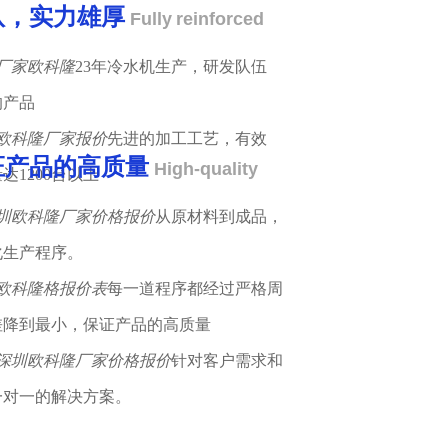
队，实力雄厚
Fully reinforced
23年冷水机生产，研发队伍
的产品
先进的加工工艺，有效
证产品的高质量
High-quality
达1200台以上
从原材料到成品，
化生产程序。
每一道程序都经过严格周
差降到最小，保证产品的高质量
针对客户需求和
一对一的解决方案。