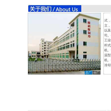
式，
立，
以及
司。
工业
杆式
机、
温型
机、
冷却
总厂
分厂