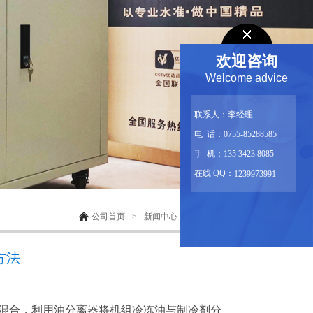
欢迎咨询
Welcome advice
联系人：李经理
电 话：0755-85288585
手 机：135 3423 8085
在线 QQ：
1239973991
公司首页
>
新闻中心
>
技术文章
方法
混合，利用油分离器将机组冷冻油与制冷剂分