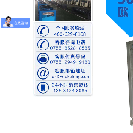
组装车间一角
比泽尔水冷螺杆机装配中
低温水冷螺杆式冷冻机