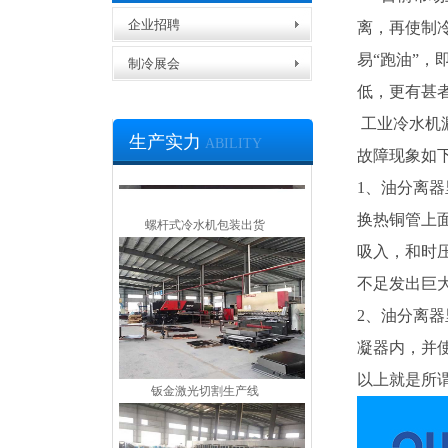
企业招聘
离，再使制
冷凝器生产车间
易“跑油”
制冷展会
低，更有甚
工业冷水机
生产实力
ABILITY
故障现象如
1、油分离
螺杆式冷水机包装出货
换热铜管上
吸入，和时
不足发出巨
2、油分离
凝器内，并
钣金激光切割生产线
以上就是所