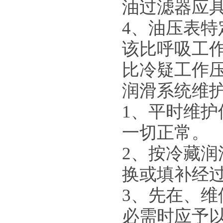
油过滤器应
4
、油压表特
风冷式冷水机冷凝器-全自动精密
数冲机床下料
该比呼吸工
比冷疑工作
润滑系统维
1
、平时维护
冷凝器生产车间
一切正常。
2
、按冷藏润
换或填补经
3
、先在、维
水冷螺杆式冷水机生产线
必需时应予