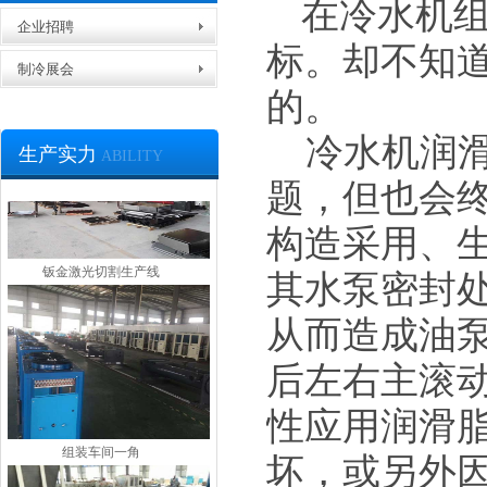
在冷水机
企业招聘
标。却不知
制冷展会
螺杆式冷水机包装出货
的。
冷水机润滑
生产实力
ABILITY
题，但也会
构造采用、
钣金激光切割生产线
其水泵密封
从而造成油
后左右主滚
性应用润滑
组装车间一角
坏，或另外