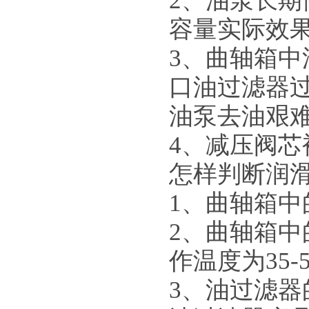
2
、油泵长期
模温机
容量实际效
3
、曲轴箱中
口油过滤器
油泵去油艰
仓库一角--紫铜管库房
4
、减压阀芯
怎样判断润
1
、曲轴箱中
2
、曲轴箱中
箱式冷水机生产线
作温度为
35-
3
、油过滤器