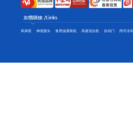
钣金激光切割生产线
风淋室
伸缩接头
食用油灌装机
高速混合机
自动门
闭式冷
工业冷水机
制冷大市场工业冷水机市场为您提供各种型号的工业冷水机,工业冷水机品
组装车间一角
气净化设备和工业冷水机的生产、销售及服务,主要包括工业冷水机、冷水机组、冰水
冷却机组等制冷设备的高薪技术企业,工业冷水机通过与世界知名压缩机生产厂家。
比泽尔水冷螺杆机装配中