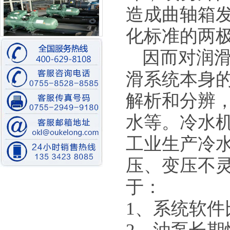
造成曲轴箱
化标准的两
因而对润
比泽尔水冷螺杆机装配中
滑系统本身
解析和分辨
水等。冷水
工业生产冷
低温水冷螺杆式冷冻机
压、变压不
于：
1
、系统软件