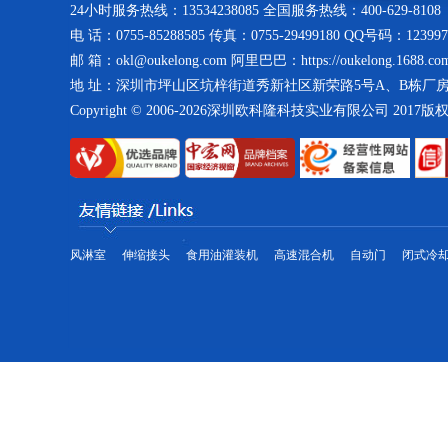
24小时服务热线：13534238085 全国服务热线：400-629-8108
电 话：0755-85288585 传真：0755-29499180 QQ号码：123997
低温水冷螺杆式冷冻机
邮 箱：okl@oukelong.com 阿里巴巴：https://oukelong.1688.co
地 址：深圳市坪山区坑梓街道秀新社区新荣路5号A、B栋厂
Copyright © 2006-2026深圳欧科隆科技实业有限公司 2017
模温机
风淋室
伸缩接头
食用油灌装机
高速混合机
自动门
闭式冷
工业冷水机
制冷大市场工业冷水机市场为您提供各种型号的工业冷水机,工业冷水机品
仓库一角--紫铜管库房
气净化设备和工业冷水机的生产、销售及服务,主要包括工业冷水机、冷水机组、冰水
冷却机组等制冷设备的高薪技术企业,工业冷水机通过与世界知名压缩机生产厂家。