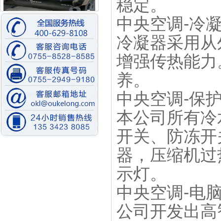
稳定。
中央空调
-
冷
比泽尔水冷螺杆机装配中
冷凝器采用从
增强传热能力
养。
中央空调
-
保
低温水冷螺杆式冷冻机
本公司所有冷
开关、防冻开
器，压缩机过
示灯。
中央空调
-
电
模温机
公司开发出高