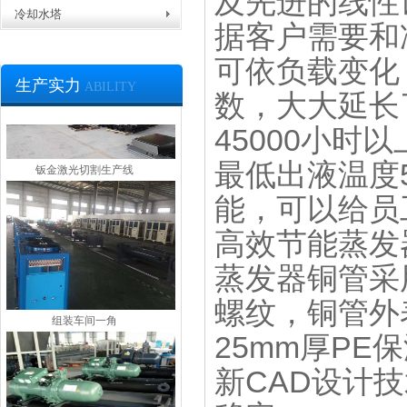
及先进的线性
螺杆式冷水机包装出货
冷却水塔
据客户需要和
可依负载变化
生产实力
ABILITY
数，大大延长
45000
小时以
钣金激光切割生产线
最低出液温度
能，可以给员
高效节能蒸发
蒸发器铜管采
螺纹，铜管外
组装车间一角
25mm
厚
PE
保
新
CAD
设计技