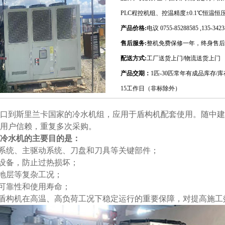
PLC程控机组、控温精度±0.1℃恒温
产品价格:
电议 0755-85288585 ,135-
售后服务:
整机免费保修一年，终身售后
配送方式:
工厂送货上门/物流送货上门
产品交期：
1匹-30匹常年有成品库存/库
15工作日（非标除外）
口到斯里兰卡国家的冷水机组，应用于盾构机配套使用。随中建
用户信赖，重复多次采购。
冷水机的主要目的是：
压系统、主驱动系统、刀盘和刀具等关键部件；
气设备，防止过热损坏；
温地层等复杂工况；
备可靠性和使用寿命；
是盾构机在高温、高负荷工况下稳定运行的重要保障，对提高施