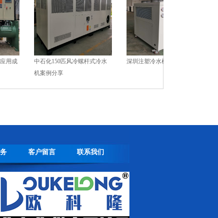
成
中石化150匹风冷螺杆式冷水
深圳注塑冷水机实例
深圳
机案例分享
务
客户留言
联系我们