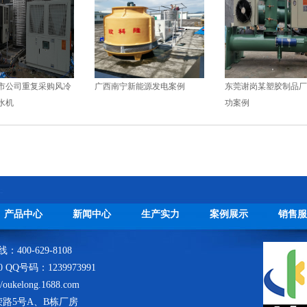
重复采购风冷
广西南宁新能源发电案例
东莞谢岗某塑胶制品厂应用
功案例
产品中心
新闻中心
生产实力
案例展示
销售服
400-629-8108
80 QQ号码：1239973991
ukelong.1688.com
路5号A、B栋厂房