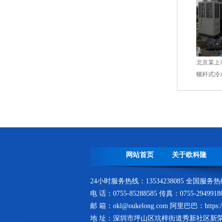
圳注塑冷水机实例
深圳西丽电子厂冷水机案例
成品仓库
北京某上市公司
螺杆式冷水机
海鲜冷水机生产线
网站首页
关于欧科隆
24小时服务热线：13534238085 全国服务热线：
电 话：0755-85288585 传真：0755-294991
邮 箱：okl@oukelong.com 阿里巴巴：https://o
地 址：深圳市坪山区坑梓街道秀新社区新荣