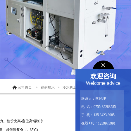
欢迎咨询
Welcome advice
公司首页
>
案例展示
>
冷水机工业制造案例
>
联系人：李经理
电 话：0755-85288585
手 机：135 3423 8085
力。性价比高-定位高端制冷
在线 QQ：
1239973991
、超低温复叠（-185℃）、