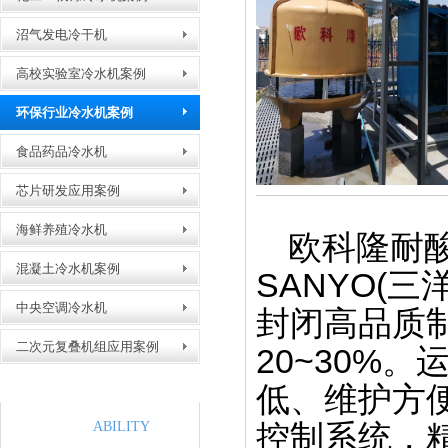
沼气发电冷干机
高校实验室冷水机案例
环保行业冷水机案例
螺杆式冷水机包装出货
食品药品冷水机
芯片研发应用案例
海鲜养殖冷水机
欧科隆耐酸
混凝土冷水机案例
SANYO(三
钣金激光切割生产线
中央空调冷水机
封闭高品质
二次元复叠机组应用案例
20~30%
低、维护方
生产实力
控制系统，精
ABILITY