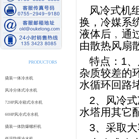
风冷式机
模温机
换，冷媒系
液体后﹐通
由散热风扇散
特点：1
最新产品
PRODUCTORS
杂质较差的
仓库一角--紫铜管库房
撬装一体冷水机
水循环回路
风冷分体式冷水机
2、风冷
72HP风冷箱式冷水机
水塔用其它
60HP风冷式冷水机
箱式冷水机生产线
3、采取
撬装一体防爆螺杆机
低温防爆冷水机