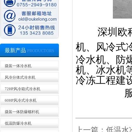
低温水冷螺杆式冷冻机
深圳
欧
机、风冷式
最新产品
PRODUCTORS
冷水机、防
撬装一体冷水机
模温机
机、冰水机
冷冻工程建
风冷分体式冷水机
72HP风冷箱式冷水机
60HP风冷式冷水机
撬装一体防爆螺杆机
仓库一角--紫铜管库房
低温防爆冷水机
上一篇：
低温水